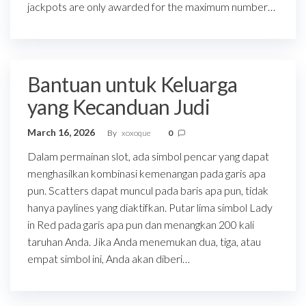
jackpots are only awarded for the maximum number…
Bantuan untuk Keluarga
yang Kecanduan Judi
March 16, 2026
By
xoxoque
0
Dalam permainan slot, ada simbol pencar yang dapat
menghasilkan kombinasi kemenangan pada garis apa
pun. Scatters dapat muncul pada baris apa pun, tidak
hanya paylines yang diaktifkan. Putar lima simbol Lady
in Red pada garis apa pun dan menangkan 200 kali
taruhan Anda. Jika Anda menemukan dua, tiga, atau
empat simbol ini, Anda akan diberi…