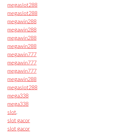
megaslot288
megaslot288
megawin288
megawin288
megawin288
megawin288
megawin777
megawin777
megawin777
megawin288
megaslot288
mega338
mega338
slot
.
slot gacor
slot gacor