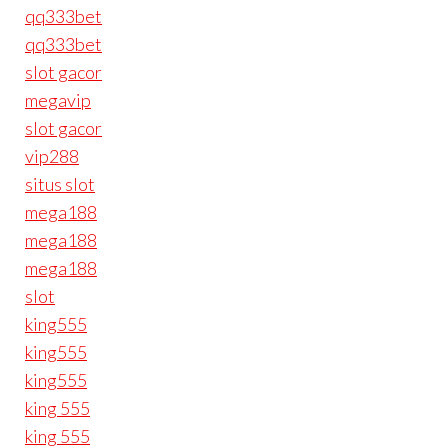
qq333bet
qq333bet
slot gacor
megavip
slot gacor
vip288
situs slot
mega188
mega188
mega188
slot
king555
king555
king555
king 555
king 555