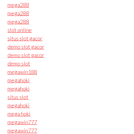
mega288
mega288
mega288
slot online
situs slot gacor
demo slot gacor
demo slot gacor
demo slot
megawin188
megahoki
megahoki
situs slot
megahoki
mega hoki
megawin777
megawin777