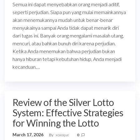
Semua ini dapat menyebabkan orang menjadi aditif,
seperti perjudian. Siapa pun yang mulai memainkannya
akan menemukannya mudah untuk benar-benar
menyukainya sampai Anda tidak dapat menarik diri
dari tugas ini. Banyak orang mengalami masalah utang,
mencuri, atau bahkan bunuh diri karena perjudian.
Ketika Anda menemukan bahwa perjudian bukan
hanya hiburan tetapi kebutuhan hidup, Anda menjadi
kecanduan.…
Review of the Silver Lotto
System: Effective Strategies
for Winning the Lotto
March 17, 2026
By
xoxoque
0