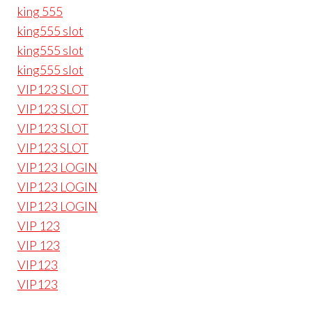
king 555
king555 slot
king555 slot
king555 slot
VIP123 SLOT
VIP123 SLOT
VIP123 SLOT
VIP123 SLOT
VIP123 LOGIN
VIP123 LOGIN
VIP123 LOGIN
VIP 123
VIP 123
VIP123
VIP123