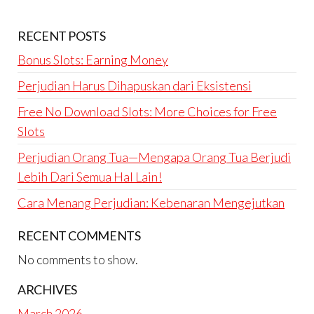
pagination
RECENT POSTS
Bonus Slots: Earning Money
Perjudian Harus Dihapuskan dari Eksistensi
Free No Download Slots: More Choices for Free
Slots
Perjudian Orang Tua—Mengapa Orang Tua Berjudi
Lebih Dari Semua Hal Lain!
Cara Menang Perjudian: Kebenaran Mengejutkan
RECENT COMMENTS
No comments to show.
ARCHIVES
March 2026