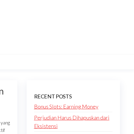
n
RECENT POSTS
Bonus Slots: Earning Money
Perjudian Harus Dihapuskan dari
 yang
Eksistensi
tif