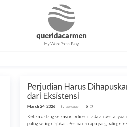
queridacarmen
My WordPress Blog
Perjudian Harus Dihapuska
dari Eksistensi
March 24, 2026
By
xoxoque
0
Ketika datang ke kasino online, ini adalah pertanyaan
paling sering diajukan. Permainan apa yang paling efek