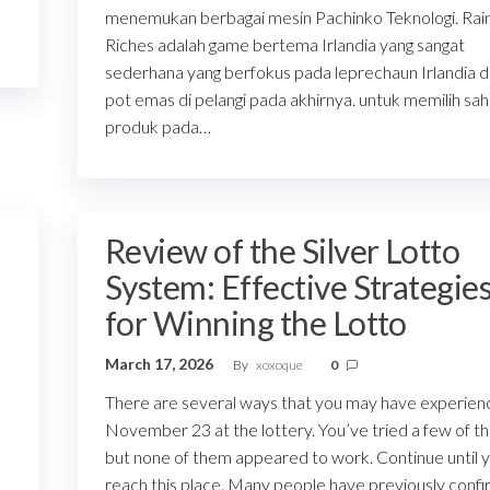
menemukan berbagai mesin Pachinko Teknologi. Ra
Riches adalah game bertema Irlandia yang sangat
sederhana yang berfokus pada leprechaun Irlandia 
pot emas di pelangi pada akhirnya. untuk memilih sa
produk pada…
Review of the Silver Lotto
System: Effective Strategie
for Winning the Lotto
March 17, 2026
By
xoxoque
0
There are several ways that you may have experie
November 23 at the lottery. You’ve tried a few of th
but none of them appeared to work. Continue until 
reach this place. Many people have previously conf