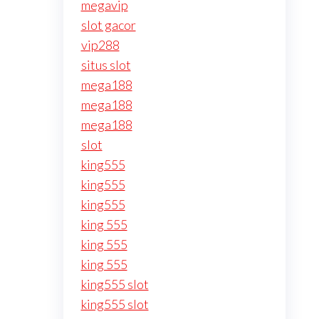
megavip
slot gacor
vip288
situs slot
mega188
mega188
mega188
slot
king555
king555
king555
king 555
king 555
king 555
king555 slot
king555 slot