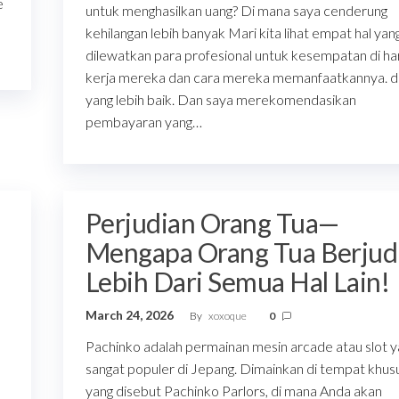
e
untuk menghasilkan uang? Di mana saya cenderung
kehilangan lebih banyak Mari kita lihat empat hal yan
dilewatkan para profesional untuk kesempatan di har
kerja mereka dan cara mereka memanfaatkannya. d
yang lebih baik. Dan saya merekomendasikan
pembayaran yang…
Perjudian Orang Tua—
Mengapa Orang Tua Berjud
Lebih Dari Semua Hal Lain!
March 24, 2026
By
xoxoque
0
Pachinko adalah permainan mesin arcade atau slot y
sangat populer di Jepang. Dimainkan di tempat khus
yang disebut Pachinko Parlors, di mana Anda akan