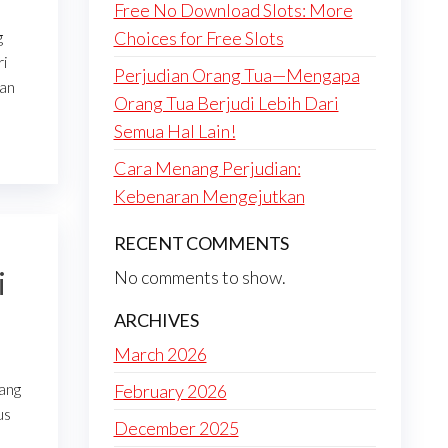
Free No Download Slots: More
g
Choices for Free Slots
i
Perjudian Orang Tua—Mengapa
an
Orang Tua Berjudi Lebih Dari
Semua Hal Lain!
Cara Menang Perjudian:
Kebenaran Mengejutkan
RECENT COMMENTS
i
No comments to show.
ARCHIVES
March 2026
ang
February 2026
us
December 2025