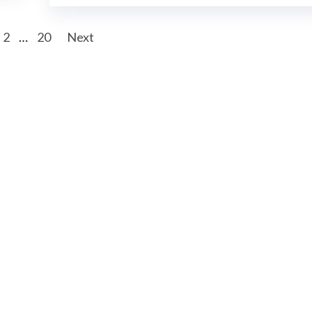
2
…
20
Next