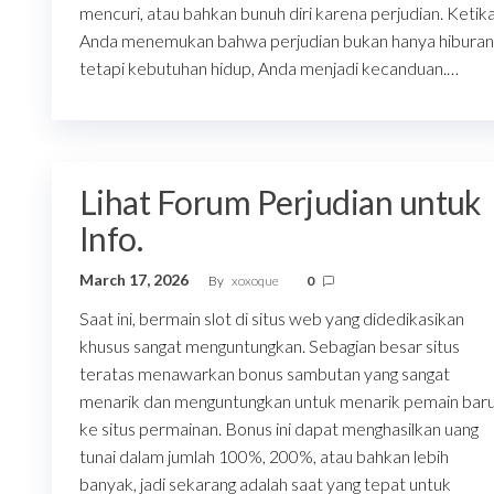
mencuri, atau bahkan bunuh diri karena perjudian. Ketik
Anda menemukan bahwa perjudian bukan hanya hiburan
tetapi kebutuhan hidup, Anda menjadi kecanduan.…
Lihat Forum Perjudian untuk
Info.
March 17, 2026
By
xoxoque
0
Saat ini, bermain slot di situs web yang didedikasikan
khusus sangat menguntungkan. Sebagian besar situs
teratas menawarkan bonus sambutan yang sangat
menarik dan menguntungkan untuk menarik pemain bar
ke situs permainan. Bonus ini dapat menghasilkan uang
tunai dalam jumlah 100%, 200%, atau bahkan lebih
banyak, jadi sekarang adalah saat yang tepat untuk