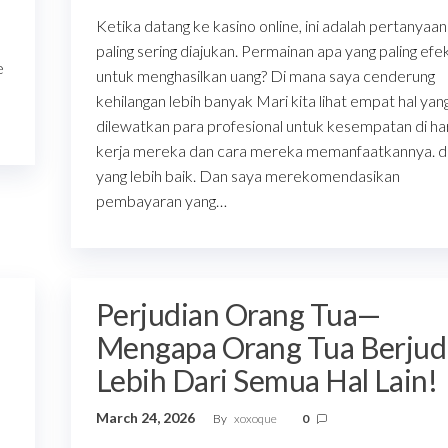
Ketika datang ke kasino online, ini adalah pertanyaan
paling sering diajukan. Permainan apa yang paling efek
e
untuk menghasilkan uang? Di mana saya cenderung
kehilangan lebih banyak Mari kita lihat empat hal yan
dilewatkan para profesional untuk kesempatan di har
kerja mereka dan cara mereka memanfaatkannya. d
yang lebih baik. Dan saya merekomendasikan
pembayaran yang…
Perjudian Orang Tua—
Mengapa Orang Tua Berjud
Lebih Dari Semua Hal Lain!
March 24, 2026
By
xoxoque
0