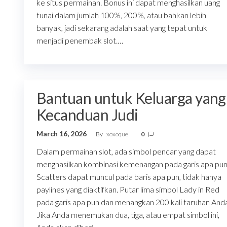
ke situs permainan. Bonus ini dapat menghasilkan uang
tunai dalam jumlah 100%, 200%, atau bahkan lebih
banyak, jadi sekarang adalah saat yang tepat untuk
menjadi penembak slot.…
Bantuan untuk Keluarga yang
Kecanduan Judi
March 16, 2026
By
xoxoque
0
Dalam permainan slot, ada simbol pencar yang dapat
menghasilkan kombinasi kemenangan pada garis apa pun
Scatters dapat muncul pada baris apa pun, tidak hanya
paylines yang diaktifkan. Putar lima simbol Lady in Red
pada garis apa pun dan menangkan 200 kali taruhan And
Jika Anda menemukan dua, tiga, atau empat simbol ini,