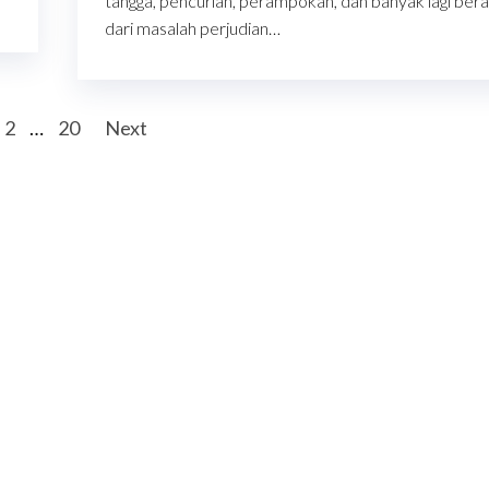
tangga, pencurian, perampokan, dan banyak lagi bera
dari masalah perjudian…
2
…
20
Next