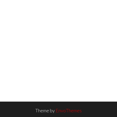
Theme by
EnvoThemes