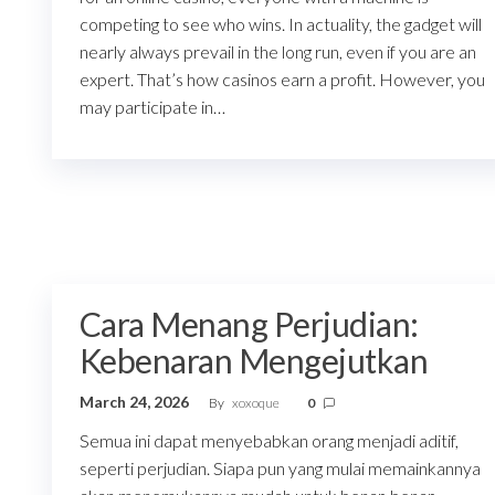
competing to see who wins. In actuality, the gadget will
nearly always prevail in the long run, even if you are an
expert. That’s how casinos earn a profit. However, you
may participate in…
Cara Menang Perjudian:
Kebenaran Mengejutkan
March 24, 2026
By
xoxoque
0
Semua ini dapat menyebabkan orang menjadi aditif,
seperti perjudian. Siapa pun yang mulai memainkannya