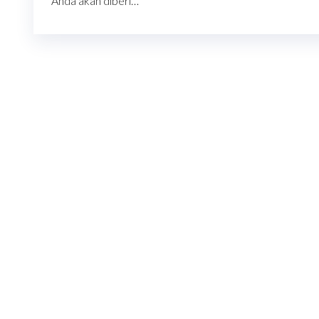
Anda akan diberi…
Posts
1
pagination