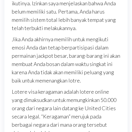
ikutinya. Izinkan saya menjelaskan bahwa Anda
belum memiliki satu. Pertama, Anda harus
memilih sistem total lebih banyak tempat yang
telah terbukti melakukannya.
Jika Anda akhirnya memilih untuk mengikuti
emosi Anda dan tetap berpartisipasi dalam
permainan jackpot besar, barang-barang ini akan
membuat Anda bosan dalam waktu singkat ini
karena Anda tidak akan memiliki peluang yang
baik untuk memenangkan lotre.
Lotere visa keragaman adalah lotere online
yang dimaksudkan untuk memungkinkan 50.000
orang dari negara lain datang ke United Cities
secara legal. “Keragaman” merujuk pada
berbagai negara dari mana orang tersebut