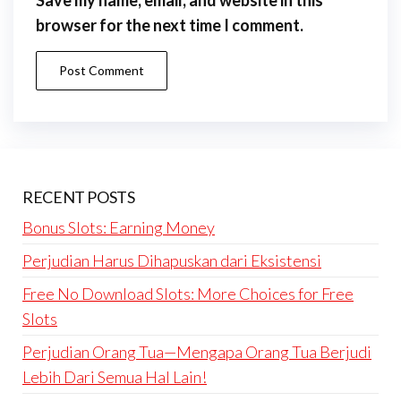
Save my name, email, and website in this
browser for the next time I comment.
RECENT POSTS
Bonus Slots: Earning Money
Perjudian Harus Dihapuskan dari Eksistensi
Free No Download Slots: More Choices for Free
Slots
Perjudian Orang Tua—Mengapa Orang Tua Berjudi
Lebih Dari Semua Hal Lain!