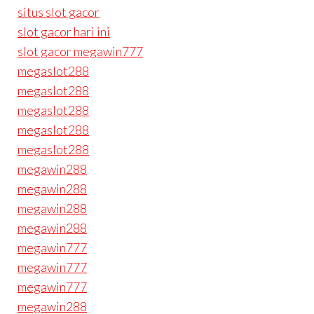
situs slot gacor
slot gacor hari ini
slot gacor megawin777
megaslot288
megaslot288
megaslot288
megaslot288
megaslot288
megawin288
megawin288
megawin288
megawin288
megawin777
megawin777
megawin777
megawin288