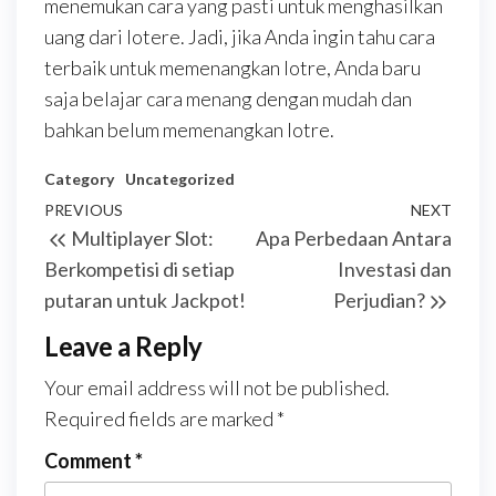
menemukan cara yang pasti untuk menghasilkan
uang dari lotere. Jadi, jika Anda ingin tahu cara
terbaik untuk memenangkan lotre, Anda baru
saja belajar cara menang dengan mudah dan
bahkan belum memenangkan lotre.
Category
Uncategorized
Post
Previous
PREVIOUS
NEXT
Next
Multiplayer Slot:
Apa Perbedaan Antara
navigation
Post
Post
Berkompetisi di setiap
Investasi dan
putaran untuk Jackpot!
Perjudian?
Leave a Reply
Your email address will not be published.
Required fields are marked
*
Comment
*