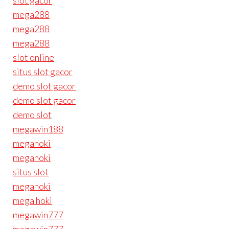
slot gacor
mega288
mega288
mega288
slot online
situs slot gacor
demo slot gacor
demo slot gacor
demo slot
megawin188
megahoki
megahoki
situs slot
megahoki
mega hoki
megawin777