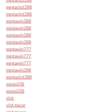
megaslot288
megaslot288
megaslot288
megawin288
megawin288
megawin288
megawin288
megawin777
megawin777
megawin777
megawin288
megaslot288
mega338
mega338
slot
.
slot gacor