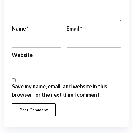
Name
*
Email
*
Website
Save my name, email, and website in this
browser for the next time I comment.