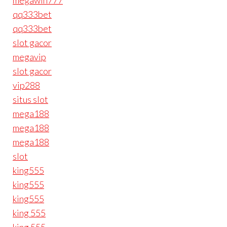
megawin777
qq333bet
qq333bet
slot gacor
megavip
slot gacor
vip288
situs slot
mega188
mega188
mega188
slot
king555
king555
king555
king 555