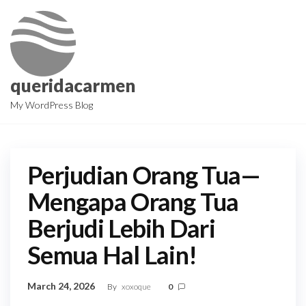
Skip
to
the
content
queridacarmen
My WordPress Blog
Perjudian Orang Tua—
Mengapa Orang Tua
Berjudi Lebih Dari
Semua Hal Lain!
March 24, 2026
By
xoxoque
0