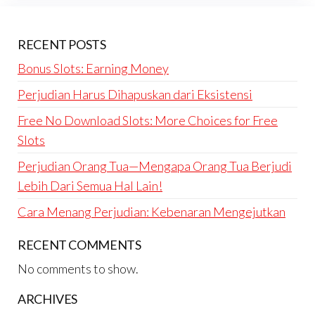
RECENT POSTS
Bonus Slots: Earning Money
Perjudian Harus Dihapuskan dari Eksistensi
Free No Download Slots: More Choices for Free
Slots
Perjudian Orang Tua—Mengapa Orang Tua Berjudi
Lebih Dari Semua Hal Lain!
Cara Menang Perjudian: Kebenaran Mengejutkan
RECENT COMMENTS
No comments to show.
ARCHIVES