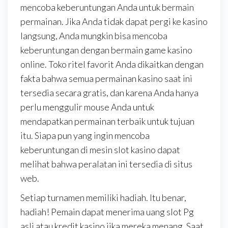
mencoba keberuntungan Anda untuk bermain
permainan. Jika Anda tidak dapat pergi ke kasino
langsung, Anda mungkin bisa mencoba
keberuntungan dengan bermain game kasino
online. Toko ritel favorit Anda dikaitkan dengan
fakta bahwa semua permainan kasino saat ini
tersedia secara gratis, dan karena Anda hanya
perlu menggulir mouse Anda untuk
mendapatkan permainan terbaik untuk tujuan
itu. Siapa pun yang ingin mencoba
keberuntungan di mesin slot kasino dapat
melihat bahwa peralatan ini tersedia di situs
web.
Setiap turnamen memiliki hadiah. Itu benar,
hadiah! Pemain dapat menerima uang slot Pg
asli atau kredit kasino jika mereka menang. Saat