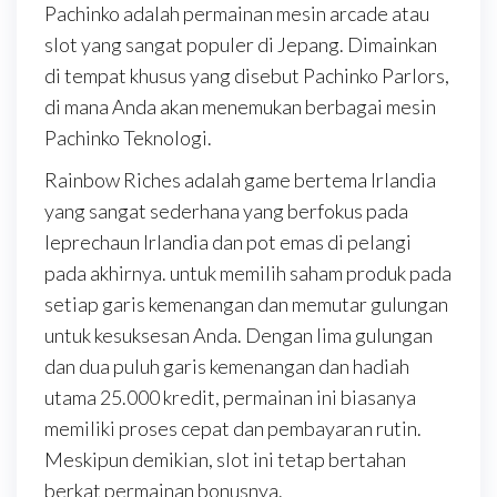
Pachinko adalah permainan mesin arcade atau
slot yang sangat populer di Jepang. Dimainkan
di tempat khusus yang disebut Pachinko Parlors,
di mana Anda akan menemukan berbagai mesin
Pachinko Teknologi.
Rainbow Riches adalah game bertema Irlandia
yang sangat sederhana yang berfokus pada
leprechaun Irlandia dan pot emas di pelangi
pada akhirnya. untuk memilih saham produk pada
setiap garis kemenangan dan memutar gulungan
untuk kesuksesan Anda. Dengan lima gulungan
dan dua puluh garis kemenangan dan hadiah
utama 25.000 kredit, permainan ini biasanya
memiliki proses cepat dan pembayaran rutin.
Meskipun demikian, slot ini tetap bertahan
berkat permainan bonusnya.