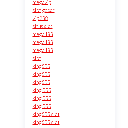
megavip
slot gacor
vip288
situs slot
mega188
mega188
mega188
slot
king555
king555
king555
king 555
king 555
king 555
king555 slot
king555 slot