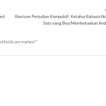
red
Bantuan Perjudian Kompulsif: Ketahui Rahasia N
Satu yang Bisa Membebaskan An
d fields are marked
*