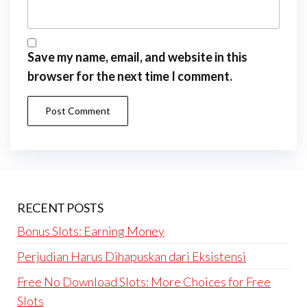
Save my name, email, and website in this
browser for the next time I comment.
RECENT POSTS
Bonus Slots: Earning Money
Perjudian Harus Dihapuskan dari Eksistensi
Free No Download Slots: More Choices for Free
Slots