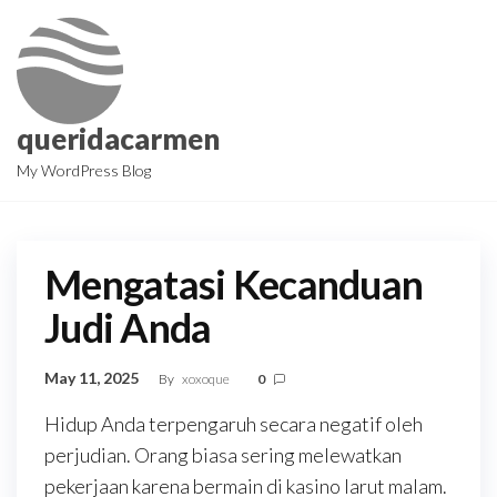
Skip
to
the
content
queridacarmen
My WordPress Blog
Mengatasi Kecanduan
Judi Anda
May 11, 2025
By
xoxoque
0
Hidup Anda terpengaruh secara negatif oleh
perjudian. Orang biasa sering melewatkan
pekerjaan karena bermain di kasino larut malam.