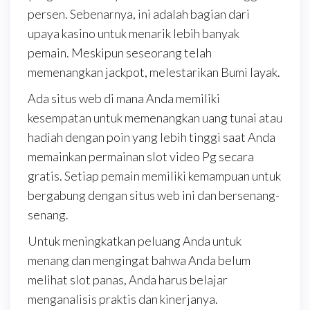
persen. Sebenarnya, ini adalah bagian dari
upaya kasino untuk menarik lebih banyak
pemain. Meskipun seseorang telah
memenangkan jackpot, melestarikan Bumi layak.
Ada situs web di mana Anda memiliki
kesempatan untuk memenangkan uang tunai atau
hadiah dengan poin yang lebih tinggi saat Anda
memainkan permainan slot video Pg secara
gratis. Setiap pemain memiliki kemampuan untuk
bergabung dengan situs web ini dan bersenang-
senang.
Untuk meningkatkan peluang Anda untuk
menang dan mengingat bahwa Anda belum
melihat slot panas, Anda harus belajar
menganalisis praktis dan kinerjanya.