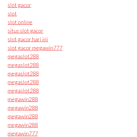
slot gacor
slot
slot online
situs slot gacor
slot gacor hari ini
slot gacor megawin777
megaslot288
megaslot288
megaslot288
megaslot288
megaslot288
megawin288
megawin288
megawin288
megawin288
megawin777