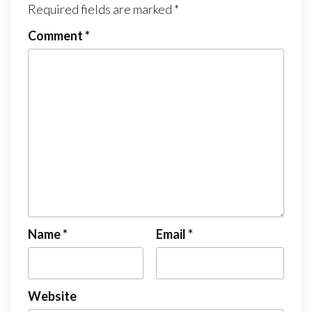
Required fields are marked
*
Comment
*
Name
*
Email
*
Website