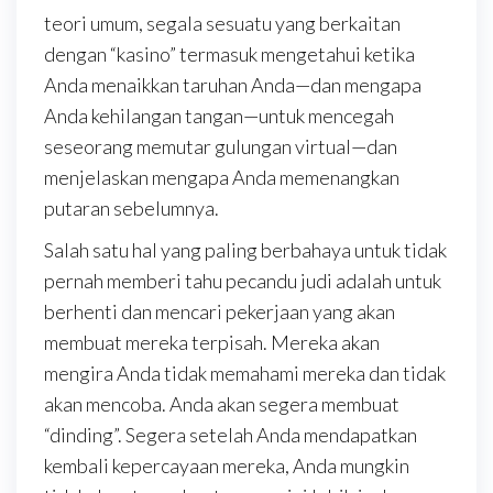
teori umum, segala sesuatu yang berkaitan
dengan “kasino” termasuk mengetahui ketika
Anda menaikkan taruhan Anda—dan mengapa
Anda kehilangan tangan—untuk mencegah
seseorang memutar gulungan virtual—dan
menjelaskan mengapa Anda memenangkan
putaran sebelumnya.
Salah satu hal yang paling berbahaya untuk tidak
pernah memberi tahu pecandu judi adalah untuk
berhenti dan mencari pekerjaan yang akan
membuat mereka terpisah. Mereka akan
mengira Anda tidak memahami mereka dan tidak
akan mencoba. Anda akan segera membuat
“dinding”. Segera setelah Anda mendapatkan
kembali kepercayaan mereka, Anda mungkin