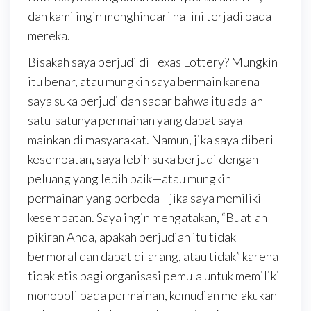
dan kami ingin menghindari hal ini terjadi pada
mereka.
Bisakah saya berjudi di Texas Lottery? Mungkin
itu benar, atau mungkin saya bermain karena
saya suka berjudi dan sadar bahwa itu adalah
satu-satunya permainan yang dapat saya
mainkan di masyarakat. Namun, jika saya diberi
kesempatan, saya lebih suka berjudi dengan
peluang yang lebih baik—atau mungkin
permainan yang berbeda—jika saya memiliki
kesempatan. Saya ingin mengatakan, “Buatlah
pikiran Anda, apakah perjudian itu tidak
bermoral dan dapat dilarang, atau tidak” karena
tidak etis bagi organisasi pemula untuk memiliki
monopoli pada permainan, kemudian melakukan