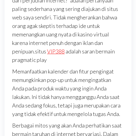
dari perjudian internet?” adalah pertanyaan
paling sederhana yang sering diajukan di situs
web saya sendiri. Tidak mengherankan bahwa
orang agak skeptis terhadap ide untuk
memenangkan uang nyata di kasino virtual
karena internet penuh dengan iklan dan
penipuan.situs
VIP388
adalah saran bermain
pragmatic play
Memanfaatkan kalender dan fitur pengingat
memungkinkan pop-up untuk mengingatkan
Anda pada produk waktu yang ingin Anda
lakukan. Ini tidak hanya mengganggu Anda saat
Anda sedang fokus, tetapi juga merupakan cara
yang tidak efektif untuk mengelola tugas Anda.
Berbagai mitos yang akan Anda perhatikan saat
bermain taruhan di internet bervariasi. Dalam