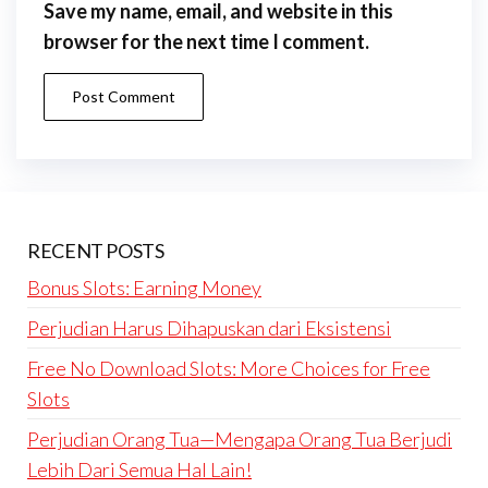
Save my name, email, and website in this
browser for the next time I comment.
RECENT POSTS
Bonus Slots: Earning Money
Perjudian Harus Dihapuskan dari Eksistensi
Free No Download Slots: More Choices for Free
Slots
Perjudian Orang Tua—Mengapa Orang Tua Berjudi
Lebih Dari Semua Hal Lain!