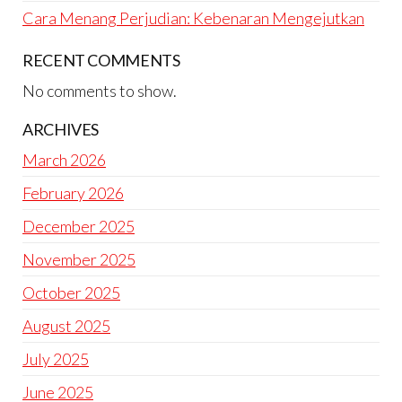
Cara Menang Perjudian: Kebenaran Mengejutkan
RECENT COMMENTS
No comments to show.
ARCHIVES
March 2026
February 2026
December 2025
November 2025
October 2025
August 2025
July 2025
June 2025