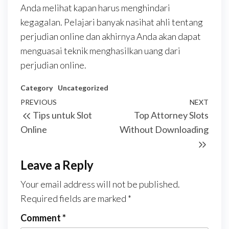
Anda melihat kapan harus menghindari
kegagalan. Pelajari banyak nasihat ahli tentang
perjudian online dan akhirnya Anda akan dapat
menguasai teknik menghasilkan uang dari
perjudian online.
Category
Uncategorized
Post
Previous
PREVIOUS
NEXT
Next
Tips untuk Slot
Top Attorney Slots
navigation
Post
Post
Online
Without Downloading
Leave a Reply
Your email address will not be published.
Required fields are marked
*
Comment
*