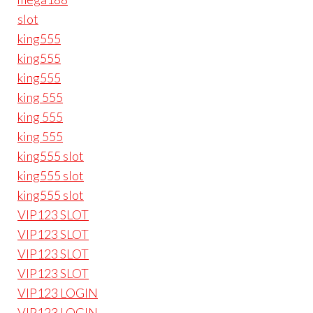
slot
king555
king555
king555
king 555
king 555
king 555
king555 slot
king555 slot
king555 slot
VIP123 SLOT
VIP123 SLOT
VIP123 SLOT
VIP123 SLOT
VIP123 LOGIN
VIP123 LOGIN