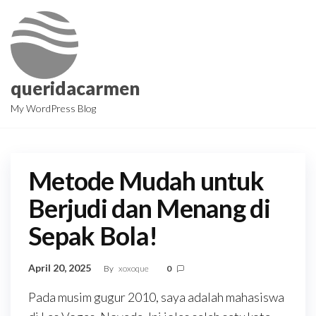
Skip
to
the
content
queridacarmen
My WordPress Blog
Metode Mudah untuk
Berjudi dan Menang di
Sepak Bola!
April 20, 2025
By
xoxoque
0
Pada musim gugur 2010, saya adalah mahasiswa