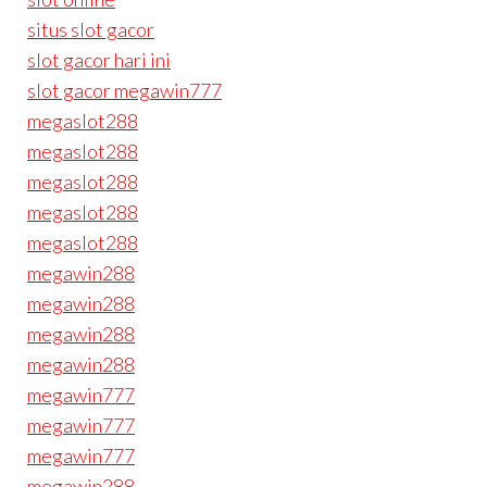
situs slot gacor
slot gacor hari ini
slot gacor megawin777
megaslot288
megaslot288
megaslot288
megaslot288
megaslot288
megawin288
megawin288
megawin288
megawin288
megawin777
megawin777
megawin777
megawin288