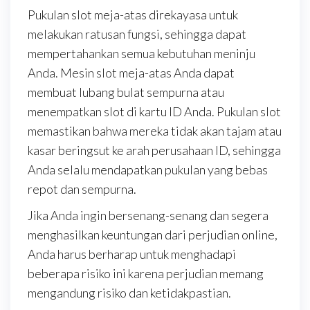
Pukulan slot meja-atas direkayasa untuk
melakukan ratusan fungsi, sehingga dapat
mempertahankan semua kebutuhan meninju
Anda. Mesin slot meja-atas Anda dapat
membuat lubang bulat sempurna atau
menempatkan slot di kartu ID Anda. Pukulan slot
memastikan bahwa mereka tidak akan tajam atau
kasar beringsut ke arah perusahaan ID, sehingga
Anda selalu mendapatkan pukulan yang bebas
repot dan sempurna.
Jika Anda ingin bersenang-senang dan segera
menghasilkan keuntungan dari perjudian online,
Anda harus berharap untuk menghadapi
beberapa risiko ini karena perjudian memang
mengandung risiko dan ketidakpastian.