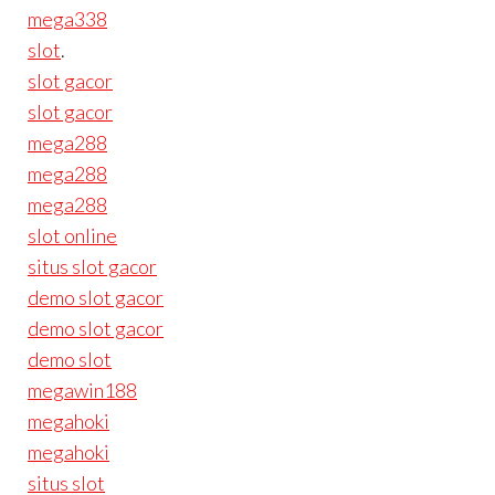
mega338
slot
.
slot gacor
slot gacor
mega288
mega288
mega288
slot online
situs slot gacor
demo slot gacor
demo slot gacor
demo slot
megawin188
megahoki
megahoki
situs slot