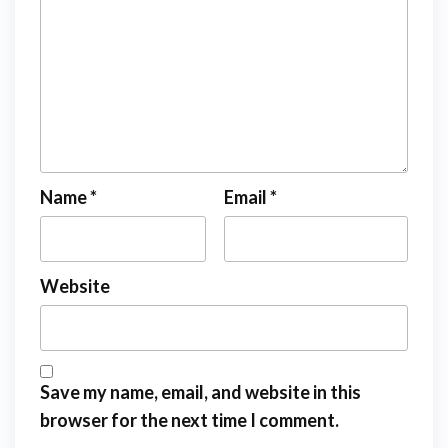
Name
*
Email
*
Website
Save my name, email, and website in this
browser for the next time I comment.