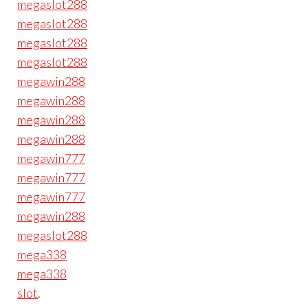
megaslot288
megaslot288
megaslot288
megaslot288
megawin288
megawin288
megawin288
megawin288
megawin777
megawin777
megawin777
megawin288
megaslot288
mega338
mega338
slot
.