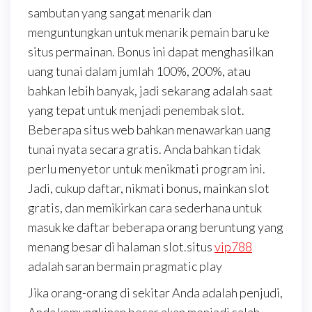
sambutan yang sangat menarik dan
menguntungkan untuk menarik pemain baru ke
situs permainan. Bonus ini dapat menghasilkan
uang tunai dalam jumlah 100%, 200%, atau
bahkan lebih banyak, jadi sekarang adalah saat
yang tepat untuk menjadi penembak slot.
Beberapa situs web bahkan menawarkan uang
tunai nyata secara gratis. Anda bahkan tidak
perlu menyetor untuk menikmati program ini.
Jadi, cukup daftar, nikmati bonus, mainkan slot
gratis, dan memikirkan cara sederhana untuk
masuk ke daftar beberapa orang beruntung yang
menang besar di halaman slot.situs
vip788
adalah saran bermain pragmatic play
Jika orang-orang di sekitar Anda adalah penjudi,