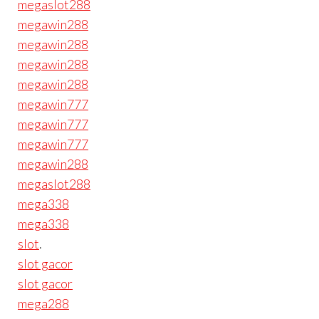
megaslot288
megawin288
megawin288
megawin288
megawin288
megawin777
megawin777
megawin777
megawin288
megaslot288
mega338
mega338
slot
.
slot gacor
slot gacor
mega288