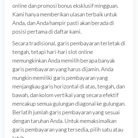
online dan promosi bonus eksklusif mingguan.
Kami hanya memberikan ulasan terbaik untuk
Anda, dan Anda hampir pasti akan berada di
posisi pertama di daftar kami.
Secara tradisional, garis pembayaran terletak di
tengah, tetapi hari-hari slot online
memungkinkan Anda memilih berapa banyak
garis pembayaran yang harus dijamin. Anda
mungkin memiliki garis pembayaran yang
menjangkau garis horizontal di atas, tengah, dan
bawah, dan kolom vertikal yang secara efektif
mencakup semua gulungan diagonal ke gulungan.
Berlatih jumlah garis pembayaran yang sesuai
dengan taruhan Anda. Untuk memaksimalkan
garis pembayaran yang tersedia, pilih satu atau