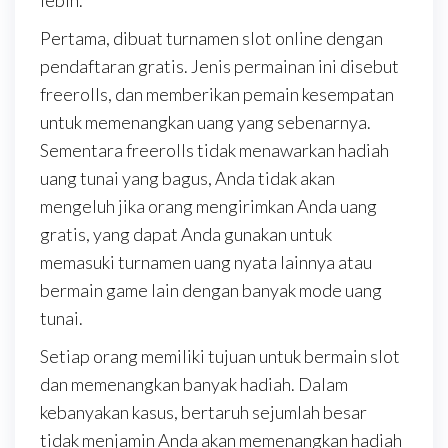
lebih.
Pertama, dibuat turnamen slot online dengan
pendaftaran gratis. Jenis permainan ini disebut
freerolls, dan memberikan pemain kesempatan
untuk memenangkan uang yang sebenarnya.
Sementara freerolls tidak menawarkan hadiah
uang tunai yang bagus, Anda tidak akan
mengeluh jika orang mengirimkan Anda uang
gratis, yang dapat Anda gunakan untuk
memasuki turnamen uang nyata lainnya atau
bermain game lain dengan banyak mode uang
tunai.
Setiap orang memiliki tujuan untuk bermain slot
dan memenangkan banyak hadiah. Dalam
kebanyakan kasus, bertaruh sejumlah besar
tidak menjamin Anda akan memenangkan hadiah