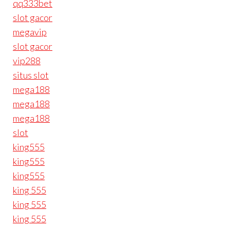
qq333bet
slot gacor
megavip
slot gacor
vip288
situs slot
mega188
mega188
mega188
slot
king555
king555
king555
king 555
king 555
king 555