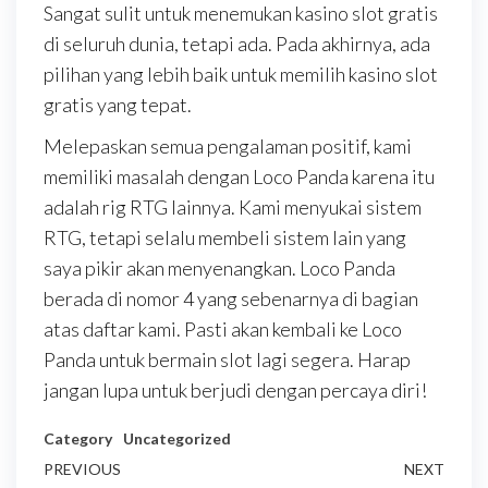
Sangat sulit untuk menemukan kasino slot gratis
di seluruh dunia, tetapi ada. Pada akhirnya, ada
pilihan yang lebih baik untuk memilih kasino slot
gratis yang tepat.
Melepaskan semua pengalaman positif, kami
memiliki masalah dengan Loco Panda karena itu
adalah rig RTG lainnya. Kami menyukai sistem
RTG, tetapi selalu membeli sistem lain yang
saya pikir akan menyenangkan. Loco Panda
berada di nomor 4 yang sebenarnya di bagian
atas daftar kami. Pasti akan kembali ke Loco
Panda untuk bermain slot lagi segera. Harap
jangan lupa untuk berjudi dengan percaya diri!
Category
Uncategorized
Post
Previous
PREVIOUS
NEXT
Next