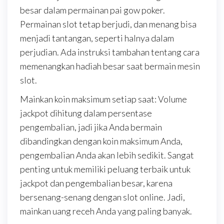
besar dalam permainan pai gow poker.
Permainan slot tetap berjudi, dan menang bisa
menjadi tantangan, seperti halnya dalam
perjudian. Ada instruksi tambahan tentang cara
memenangkan hadiah besar saat bermain mesin
slot.
Mainkan koin maksimum setiap saat: Volume
jackpot dihitung dalam persentase
pengembalian, jadi jika Anda bermain
dibandingkan dengan koin maksimum Anda,
pengembalian Anda akan lebih sedikit. Sangat
penting untuk memiliki peluang terbaik untuk
jackpot dan pengembalian besar, karena
bersenang-senang dengan slot online. Jadi,
mainkan uang receh Anda yang paling banyak.