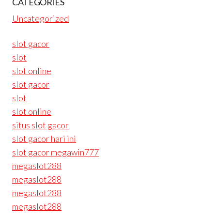
CATEGORIES
Uncategorized
slot gacor
slot
slot online
slot gacor
slot
slot online
situs slot gacor
slot gacor hari ini
slot gacor megawin777
megaslot288
megaslot288
megaslot288
megaslot288